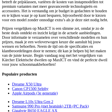
betreft de prijsklassen, variëren de kosten van instapmodellen tot
premium varianten met meer geavanceerde technologieën en
accessoires. Het is verstandig om je budget in gedachten te houden
en te kijken waar je op kunt besparen, bijvoorbeeld door te kiezen
voor een model zonder onnodige extra’s als je deze niet nodig hebt.
Prijzen vergelijken op MaxICT is een slimme zet, omdat je zo de
beste deals ontdekt en inzicht krijgt in de actuele aanbiedingen.
Door informatie te verzamelen over verschillende modellen en hun
prijzen, maak je een weloverwogen keuze die aansluit bij jouw
wensen en behoeften. Neem de tijd om de specificaties en
klantbeoordelingen door te nemen; dit kan je helpen bij het maken
van de juiste keuze. Begin vandaag nog met het vergelijken van
Kärcher Elektrische dweilen op MaxICT en vind de perfecte dweil
voor jouw schoonmaakbehoeften!
Populaire producten
Dreame X50 Ultra
Canon CP1500 Selphy
Apple Airpods (3e generatie)
Dreame L10s Ultra Gen 2
Samsung 990 Pro (met heatsink) 2TB (PC Pack)
Gigabyte B650 EAGLE AX