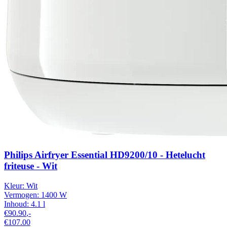
Philips Airfryer Essential HD9200/10 - Hetelucht
friteuse - Wit
Kleur:
Wit
Vermogen:
1400 W
Inhoud:
4.1 l
€90.90
,-
€107.00