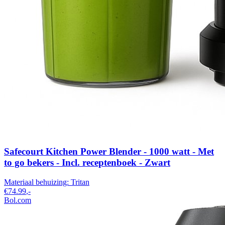
Safecourt Kitchen Power Blender - 1000 watt - Met
to go bekers - Incl. receptenboek - Zwart
Materiaal behuizing:
Tritan
€74.99
,-
Bol.com