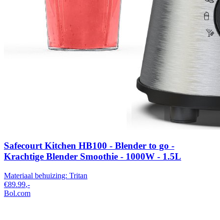
Safecourt Kitchen HB100 - Blender to go -
Krachtige Blender Smoothie - 1000W - 1.5L
Materiaal behuizing:
Tritan
€89.99
,-
Bol.com