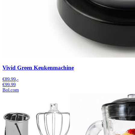
Vivid Green Keukenmachine
€89.99
,-
€99.99
Bol.com