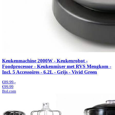
Keukenmachine 2000W - Keukenrobot -
Foodprocessor - Keukenmixer met RVS Mengkom -
Incl. 5 Accessoires - 6.2L - Grijs - Vivid Green
€89.99
,-
€99.99
Bol.com