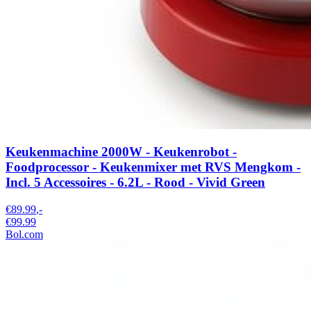
Keukenmachine 2000W - Keukenrobot -
Foodprocessor - Keukenmixer met RVS Mengkom -
Incl. 5 Accessoires - 6.2L - Rood - Vivid Green
€89.99
,-
€99.99
Bol.com