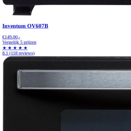
Inventum OV607B
€149.00
,-
Vergelijk 5 prijzen
★
★
★
★
★
8.1
(118 reviews)