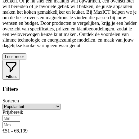
keuken. Of je nu snel een maaltijd wilt opwarmen, een ovenschotel
wilt bereiden of je favoriete gebak wilt bakken, de juiste apparaten
maken het koken gemakkelijker en leuker. Bij MaxICT helpen we je
om de beste ovens en magnetrons te vinden die passen bij jouw
wensen en budget. Door producten te vergelijken, krijg je een helder
overzicht van specificaties, prijzen en klantbeoordelingen, zodat je
een weloverwogen keuze kunt maken. Ontdek de voordelen van
slimme technologie en energiezuinige modellen, en maak van jouw
dagelijkse kookervaring een waar genot.
Lees meer
Filters
Filters
Sorteren
Prijsbereik
€51 - €6,199