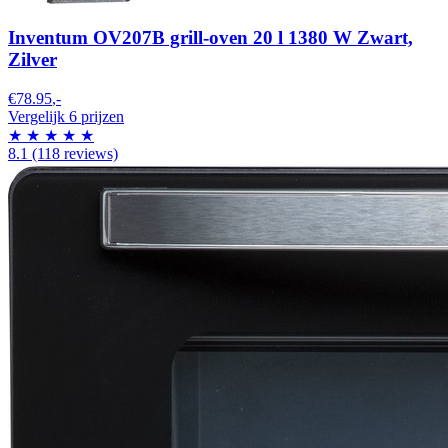
Inventum OV207B grill-oven 20 l 1380 W Zwart,
Zilver
€78.95
,-
Vergelijk 6 prijzen
★
★
★
★
★
8.1
(118 reviews)