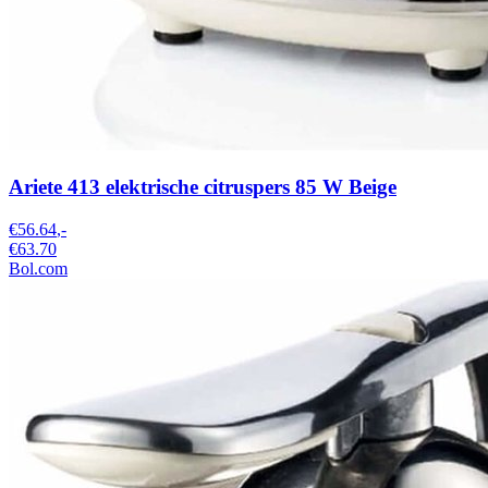
Ariete 413 elektrische citruspers 85 W Beige
€56.64
,-
€63.70
Bol.com