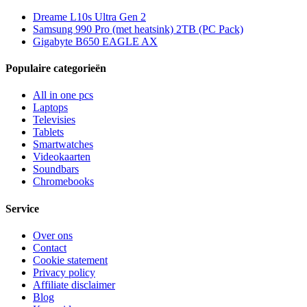
Dreame L10s Ultra Gen 2
Samsung 990 Pro (met heatsink) 2TB (PC Pack)
Gigabyte B650 EAGLE AX
Populaire categorieën
All in one pcs
Laptops
Televisies
Tablets
Smartwatches
Videokaarten
Soundbars
Chromebooks
Service
Over ons
Contact
Cookie statement
Privacy policy
Affiliate disclaimer
Blog