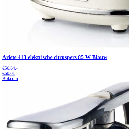
Ariete 413 elektrische citruspers 85 W Blauw
€56.64
,-
€60.01
Bol.com