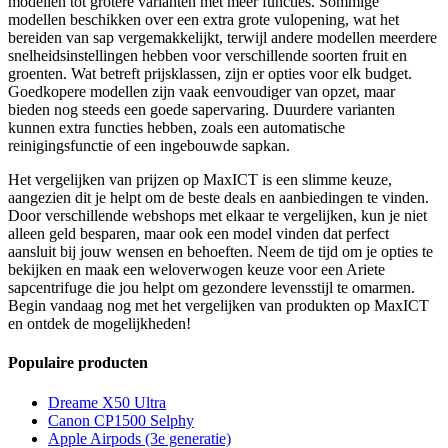
modellen tot grotere varianten met meer functies. Sommige
modellen beschikken over een extra grote vulopening, wat het
bereiden van sap vergemakkelijkt, terwijl andere modellen meerdere
snelheidsinstellingen hebben voor verschillende soorten fruit en
groenten. Wat betreft prijsklassen, zijn er opties voor elk budget.
Goedkopere modellen zijn vaak eenvoudiger van opzet, maar
bieden nog steeds een goede sapervaring. Duurdere varianten
kunnen extra functies hebben, zoals een automatische
reinigingsfunctie of een ingebouwde sapkan.
Het vergelijken van prijzen op MaxICT is een slimme keuze,
aangezien dit je helpt om de beste deals en aanbiedingen te vinden.
Door verschillende webshops met elkaar te vergelijken, kun je niet
alleen geld besparen, maar ook een model vinden dat perfect
aansluit bij jouw wensen en behoeften. Neem de tijd om je opties te
bekijken en maak een weloverwogen keuze voor een Ariete
sapcentrifuge die jou helpt om gezondere levensstijl te omarmen.
Begin vandaag nog met het vergelijken van produkten op MaxICT
en ontdek de mogelijkheden!
Populaire producten
Dreame X50 Ultra
Canon CP1500 Selphy
Apple Airpods (3e generatie)