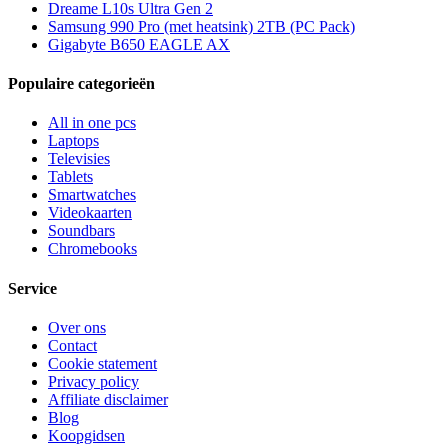
Dreame L10s Ultra Gen 2
Samsung 990 Pro (met heatsink) 2TB (PC Pack)
Gigabyte B650 EAGLE AX
Populaire categorieën
All in one pcs
Laptops
Televisies
Tablets
Smartwatches
Videokaarten
Soundbars
Chromebooks
Service
Over ons
Contact
Cookie statement
Privacy policy
Affiliate disclaimer
Blog
Koopgidsen