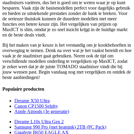
staafmixers variëren, dus het is goed om te weten waar je op kunt
besparen. Vaak zijn de basismodellen perfect voor dagelijks gebruik
en bieden ze uitstekende prestaties zonder de bank te breken. Voor
de serieuze thuiskok kunnen de duurdere modellen met meer
functies een betere keuze zijn. Het vergelijken van prijzen op
MaxICT is slim, omdat je zo snel inzicht krijgt in de huidige markt
en de beste deals vindt.
Bij het maken van je keuze is het verstandig om je kookbehoeften in
overweging te nemen. Denk na over wat je het vaakst bereidt en hoe
vaak je de staafmixer gaat gebruiken. Neem ook de tijd om
verschillende modellen onderling te vergelijken op MaxICT, zodat
je zeker weet dat je de juiste TOMADO staafmixer vindt die bij
jouw wensen past. Begin vandaag nog met vergelijken en ontdek de
beste aanbiedingen!
Populaire producten
Dreame X50 Ultra
Canon CP1500 Selphy
Apple Airpods (3e generatie)
Dreame L10s Ultra Gen 2
Samsung 990 Pro (met heatsink) 2TB (PC Pack)
Gigabyte B650 EAGLE AX