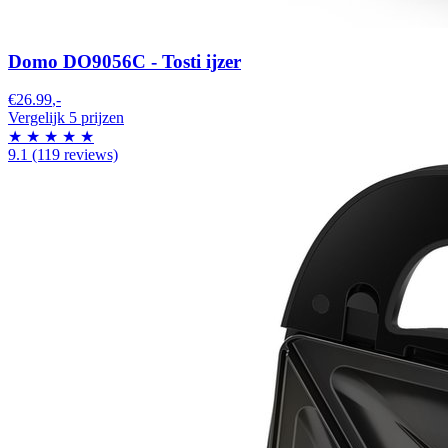
Domo DO9056C - Tosti ijzer
€26.99
,-
Vergelijk 5 prijzen
★
★
★
★
★
9.1
(119 reviews)