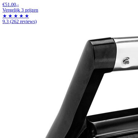
€51.00
,-
Vergelijk 3 prijzen
★
★
★
★
★
9.3
(262 reviews)