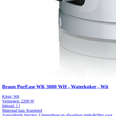
Braun PurEase WK 3000 WH - Waterkoker - Wit
Kleur:
Wit
Vermogen:
2200 W
Inhoud:
1 l
Materiaal kan:
Kunststof
Aanvullende functies:
Uitneembaar en afwasbaar antikalkfilter voor