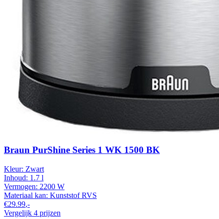
Braun PurShine Series 1 WK 1500 BK
Kleur:
Zwart
Inhoud:
1.7 l
Vermogen:
2200 W
Materiaal kan:
Kunststof
RVS
€29.99
,-
Vergelijk 4 prijzen