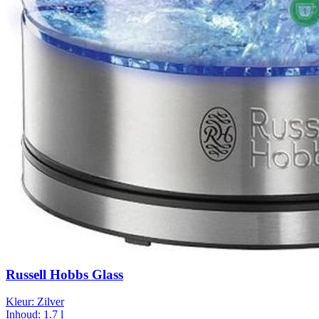
Russell Hobbs Glass
Kleur:
Zilver
Inhoud:
1.7 l