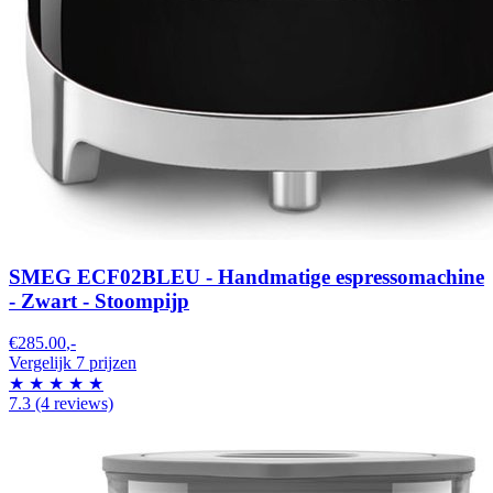
SMEG ECF02BLEU - Handmatige espressomachine
- Zwart - Stoompijp
€285.00
,-
Vergelijk 7 prijzen
★
★
★
★
★
7.3
(4 reviews)