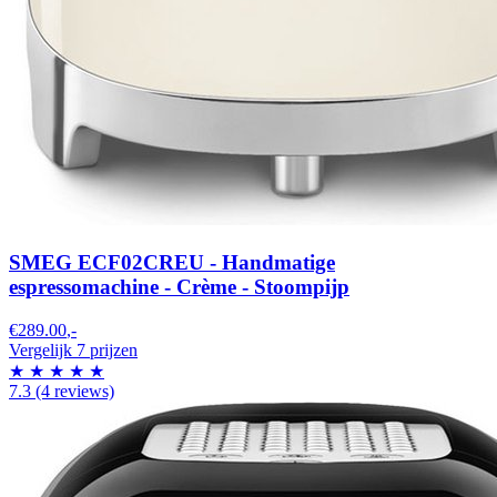
SMEG ECF02CREU - Handmatige
espressomachine - Crème - Stoompijp
€289.00
,-
Vergelijk 7 prijzen
★
★
★
★
★
7.3
(4 reviews)