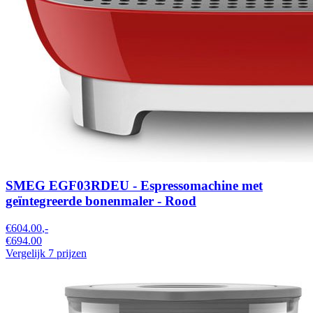
SMEG EGF03RDEU - Espressomachine met
geïntegreerde bonenmaler - Rood
€604.00
,-
€694.00
Vergelijk 7 prijzen