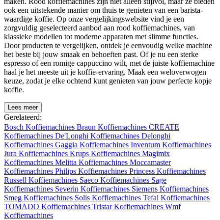
maken. Rood koffiemachines zijn niet alleen stijlvol, maar ze bieden
ook een uitstekende manier om thuis te genieten van een barista-
waardige koffie. Op onze vergelijkingswebsite vind je een
zorgvuldig geselecteerd aanbod aan rood koffiemachines, van
klassieke modellen tot moderne apparaten met slimme functies.
Door producten te vergelijken, ontdek je eenvoudig welke machine
het beste bij jouw smaak en behoeften past. Of je nu een sterke
espresso of een romige cappuccino wilt, met de juiste koffiemachine
haal je het meeste uit je koffie-ervaring. Maak een weloverwogen
keuze, zodat je elke ochtend kunt genieten van jouw perfecte kopje
koffie.
Lees meer
Gerelateerd:
Bosch Koffiemachines
Braun Koffiemachines
CREATE
Koffiemachines
De'Longhi Koffiemachines
Delonghi
Koffiemachines
Gaggia Koffiemachines
Inventum Koffiemachines
Jura Koffiemachines
Krups Koffiemachines
Magimix
Koffiemachines
Melitta Koffiemachines
Moccamaster
Koffiemachines
Philips Koffiemachines
Princess Koffiemachines
Russell Koffiemachines
Saeco Koffiemachines
Sage
Koffiemachines
Severin Koffiemachines
Siemens Koffiemachines
Smeg Koffiemachines
Solis Koffiemachines
Tefal Koffiemachines
TOMADO Koffiemachines
Tristar Koffiemachines
Wmf
Koffiemachines