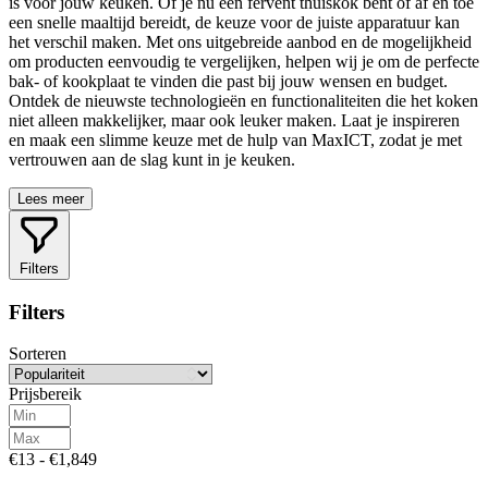
is voor jouw keuken. Of je nu een fervent thuiskok bent of af en toe
een snelle maaltijd bereidt, de keuze voor de juiste apparatuur kan
het verschil maken. Met ons uitgebreide aanbod en de mogelijkheid
om producten eenvoudig te vergelijken, helpen wij je om de perfecte
bak- of kookplaat te vinden die past bij jouw wensen en budget.
Ontdek de nieuwste technologieën en functionaliteiten die het koken
niet alleen makkelijker, maar ook leuker maken. Laat je inspireren
en maak een slimme keuze met de hulp van MaxICT, zodat je met
vertrouwen aan de slag kunt in je keuken.
Lees meer
Filters
Filters
Sorteren
Prijsbereik
€13 - €1,849