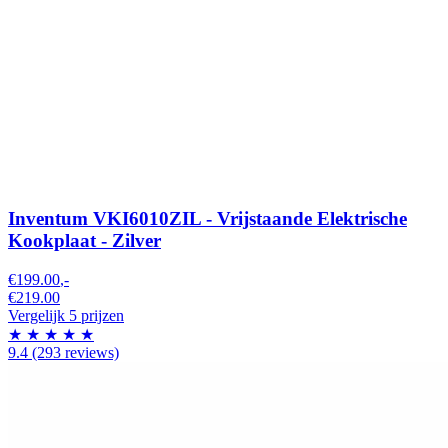
Inventum VKI6010ZIL - Vrijstaande Elektrische
Kookplaat - Zilver
€199.00
,-
€219.00
Vergelijk 5 prijzen
★
★
★
★
★
9.4
(293 reviews)