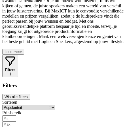
kwaliteit samenkomen. Of je nu muziek wilt luisteren, films wilt
kijken of gamen, de juiste speakers maken een wereld van verschil
in jouw luisterervaring. Bij MaxICT kun je eenvoudig verschillende
modellen en prijzen vergelijken, zodat je de luidsprekers vindt die
perfect passen bij jouw wensen en budget. Met ons
gebruiksvriendelijke platform bespaar je tijd en moeite, terwijl je
toegang krijgt tot uitgebreide productinformatie en
klantbeoordelingen. Maak een weloverwogen keuze en geniet van
het beste geluid met Logitech Speakers, afgestemd op jouw lifestyle.
Lees meer
Filters
1
Filters
Wis alle filters
Sorteren
Prijsbereik