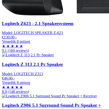
Logitech Z623 - 2.1 Speakersysteem
Model:
LOGITECH SPEAKER Z-623
€130.00
,-
Vergelijk 8 prijzen
★
★
★
★
★
9.1
(160 reviews)
Logitech Z 313 2.1 Pc Speaker
Model:
LOGITECH Z313
€46.00
,-
Vergelijk 8 prijzen
★
★
★
★
★
8.9
(148 reviews)
Logitech Z906 5.1 Surround Sound Pc Speaker +