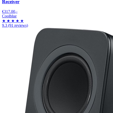
Receiver
€317.00
,-
Coolblue
★
★
★
★
★
9.3
(91 reviews)