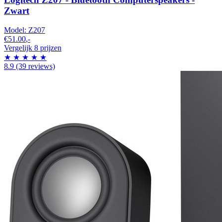
Zwart
Model:
Z207
€51.00
,-
Vergelijk 8 prijzen
★
★
★
★
★
8.9
(39 reviews)