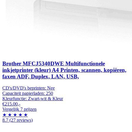
Brother MFCJ5340DWE Multifunctionele
inkjetprinter (kleur) A4 Printen, scannen, kopiëren,
faxen ADF, Duplex, LAN, USB,
CD's/DVD's beprinten:
Nee
Capaciteit papierladen:
250
Kleurfunctie:
Zwart-wit & Kleur
€215.00
,-
Vergelijk 7 prijzen
★
★
★
★
★
8.7
(27 reviews)