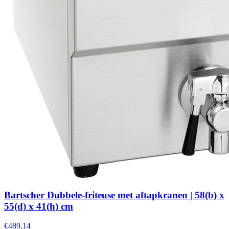
Bartscher Dubbele-friteuse met aftapkranen | 58(b) x
55(d) x 41(h) cm
€489,14