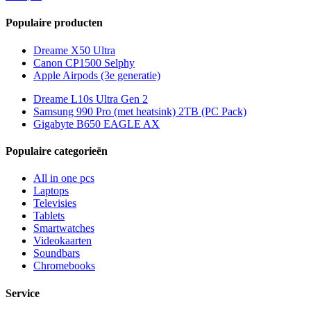
Populaire producten
Dreame X50 Ultra
Canon CP1500 Selphy
Apple Airpods (3e generatie)
Dreame L10s Ultra Gen 2
Samsung 990 Pro (met heatsink) 2TB (PC Pack)
Gigabyte B650 EAGLE AX
Populaire categorieën
All in one pcs
Laptops
Televisies
Tablets
Smartwatches
Videokaarten
Soundbars
Chromebooks
Service