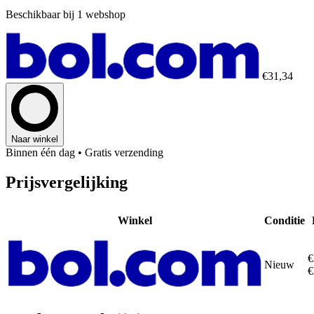
Beschikbaar bij 1 webshop
€31,34
Naar winkel
Binnen één dag
• Gratis verzending
Prijsvergelijking
Winkel
Conditie
€
Nieuw
€