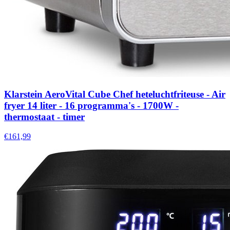
Klarstein AeroVital Cube Chef heteluchtfriteuse - Air
fryer 14 liter - 16 programma's - 1700W -
thermostaat - timer
€161,99