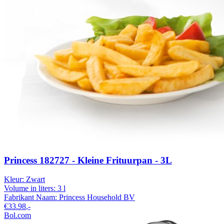
Princess 182727 - Kleine Frituurpan - 3L
Kleur:
Zwart
Volume in liters:
3 l
Fabrikant Naam:
Princess Household BV
€33.98
,-
Bol.com