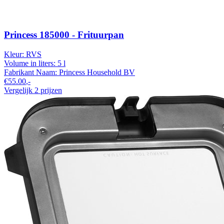
Princess 185000 - Frituurpan
Kleur:
RVS
Volume in liters:
5 l
Fabrikant Naam:
Princess Household BV
€55.00
,-
Vergelijk 2 prijzen