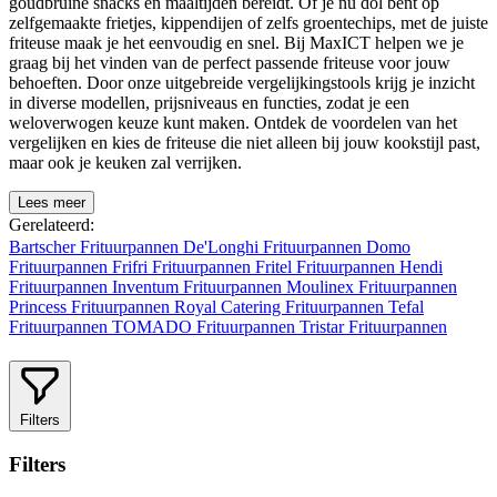
goudbruine snacks en maaltijden bereidt. Of je nu dol bent op
zelfgemaakte frietjes, kippendijen of zelfs groentechips, met de juiste
friteuse maak je het eenvoudig en snel. Bij MaxICT helpen we je
graag bij het vinden van de perfect passende friteuse voor jouw
behoeften. Door onze uitgebreide vergelijkingstools krijg je inzicht
in diverse modellen, prijsniveaus en functies, zodat je een
weloverwogen keuze kunt maken. Ontdek de voordelen van het
vergelijken en kies de friteuse die niet alleen bij jouw kookstijl past,
maar ook je keuken zal verrijken.
Lees meer
Gerelateerd:
Bartscher Frituurpannen
De'Longhi Frituurpannen
Domo
Frituurpannen
Frifri Frituurpannen
Fritel Frituurpannen
Hendi
Frituurpannen
Inventum Frituurpannen
Moulinex Frituurpannen
Princess Frituurpannen
Royal Catering Frituurpannen
Tefal
Frituurpannen
TOMADO Frituurpannen
Tristar Frituurpannen
Filters
Filters