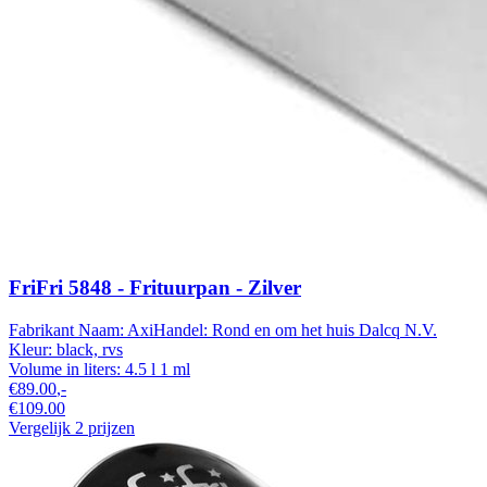
FriFri 5848 - Frituurpan - Zilver
Fabrikant Naam:
AxiHandel: Rond en om het huis
Dalcq N.V.
Kleur:
black, rvs
Volume in liters:
4.5 l
1 ml
€89.00
,-
€109.00
Vergelijk 2 prijzen