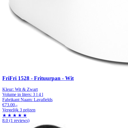
FriFri 1528 - Frituurpan - Wit
Kleur:
Wit & Zwart
Volume in liters:
3 l
4 l
Fabrikant Naam:
Lavafields
€73.00
,-
Vergelijk 3 prijzen
★
★
★
★
★
8.0
(1 reviews)