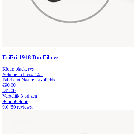
FriFri 1948 DuoFil rvs
Kleur:
black, rvs
Volume in liters:
4.5 l
Fabrikant Naam:
Lavafields
€90.00
,-
€95.00
Vergelijk 3 prijzen
★
★
★
★
★
9.0
(50 reviews)