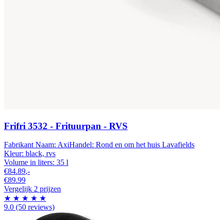
Frifri 3532 - Frituurpan - RVS
Fabrikant Naam:
AxiHandel: Rond en om het huis
Lavafields
Kleur:
black, rvs
Volume in liters:
35 l
€84.89
,-
€89.99
Vergelijk 2 prijzen
★
★
★
★
★
9.0
(50 reviews)