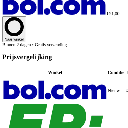
€51,00
Naar winkel
Binnen 2 dagen
• Gratis verzending
Prijsvergelijking
Winkel
Conditie
Nieuw
€