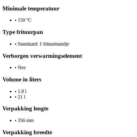
Minimale temperatuur
•
150 °C
Type frituurpan
•
Standaard: 1 frituurmandje
Verborgen verwarmingselement
•
Nee
Volume in liters
•
1.8 l
•
21 l
Verpakking lengte
•
356 mm
Verpakking breedte