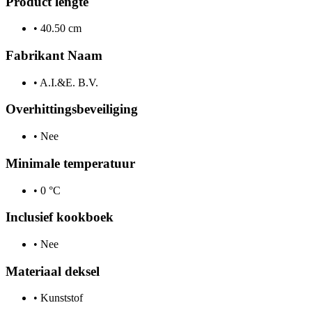
Product lengte
•
40.50 cm
Fabrikant Naam
•
A.I.&E. B.V.
Overhittingsbeveiliging
•
Nee
Minimale temperatuur
•
0 °C
Inclusief kookboek
•
Nee
Materiaal deksel
•
Kunststof