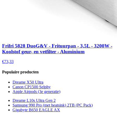
Frifri 5828 DuoG&V - Frituurpan - 3,5L - 3200W -
Koolstof geur- en vetfilter - Aluminium
€73,33
Populaire producten
Dreame X50 Ultra
Canon CP1500 Selphy
Apple Airpods (3e generatie)
Dreame L10s Ultra Gen 2
Samsung 990 Pro (met heatsink) 2TB (PC Pack)
Gigabyte B650 EAGLE AX