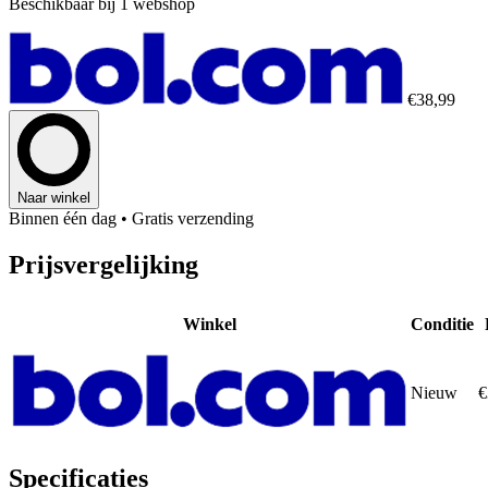
Beschikbaar bij 1 webshop
€38,99
Naar winkel
Binnen één dag
• Gratis verzending
Prijsvergelijking
Winkel
Conditie
Nieuw
€
Specificaties