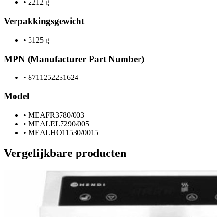
•
2212 g
Verpakkingsgewicht
•
3125 g
MPN (Manufacturer Part Number)
•
8711252231624
Model
•
MEAFR3780/003
•
MEALEL7290/005
•
MEALHO11530/0015
Vergelijkbare producten