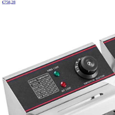
€758,28