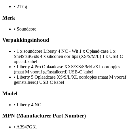
•
217 g
Merk
•
Soundcore
Verpakkingsinhoud
•
1 x soundcore Liberty 4 NC - Wit 1 x Oplaad-case 1 x
SnelStartGids 4 x siliconen oor-tips (XS/S/M/L) 1 x USB-C
oplaad-kabel
•
Liberty 4 Pro Oplaadcase XXS/XS/S/M/L/XL oordopjes
(maat M vooraf geïnstalleerd) USB-C kabel
•
Liberty 5 Oplaadcase XS/S/L/XL oordopjes (maat M vooraf
geïnstalleerd) USB-C kabel
Model
•
Liberty 4 NC
MPN (Manufacturer Part Number)
•
A3947G31