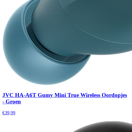
JVC HA-A6T Gumy Mini True Wireless Oordopjes
- Groen
€39,99