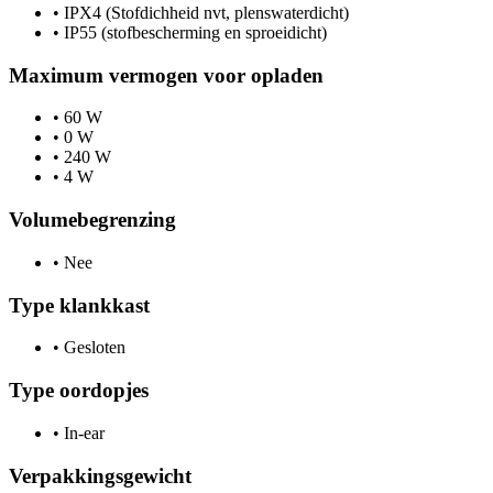
•
IPX4 (Stofdichheid nvt, plenswaterdicht)
•
IP55 (stofbescherming en sproeidicht)
Maximum vermogen voor opladen
•
60 W
•
0 W
•
240 W
•
4 W
Volumebegrenzing
•
Nee
Type klankkast
•
Gesloten
Type oordopjes
•
In-ear
Verpakkingsgewicht