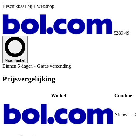
Beschikbaar bij 1 webshop
€289,49
Naar winkel
Binnen 5 dagen
• Gratis verzending
Prijsvergelijking
Winkel
Conditie
Nieuw
€