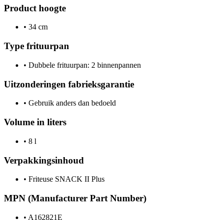
Product hoogte
•
34 cm
Type frituurpan
•
Dubbele frituurpan: 2 binnenpannen
Uitzonderingen fabrieksgarantie
•
Gebruik anders dan bedoeld
Volume in liters
•
8 l
Verpakkingsinhoud
•
Friteuse SNACK II Plus
MPN (Manufacturer Part Number)
•
A162821E