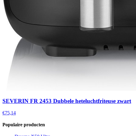
SEVERIN FR 2453 Dubbele heteluchtfriteuse zwart
€75,14
Populaire producten