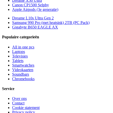
Dreame X50 Ultra
Canon CP1500 Selphy
Apple Airpods (3e generatie)
Dreame L10s Ultra Gen 2
Samsung 990 Pro (met heatsink) 2TB (PC Pack)
Gigabyte B650 EAGLE AX
Populaire categorieën
All in one pcs
Laptops
Televisies
Tablets
Smartwatches
Videokaarten
Soundbars
Chromebooks
Service
Over ons
Contact
Cookie statement
Privacy policy