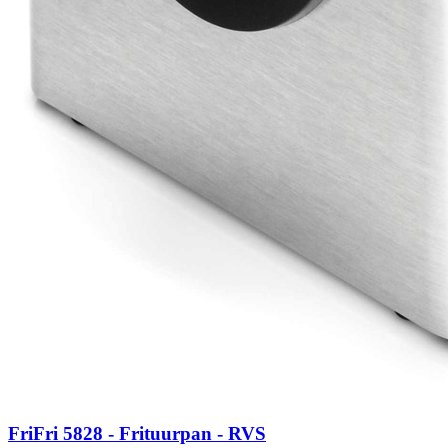
FriFri 5828 - Frituurpan - RVS