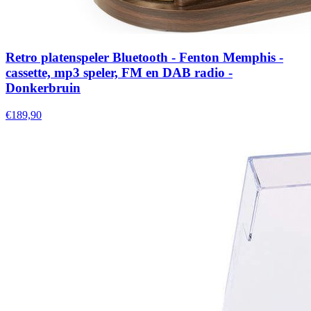
Retro platenspeler Bluetooth - Fenton Memphis -
cassette, mp3 speler, FM en DAB radio -
Donkerbruin
€189,90