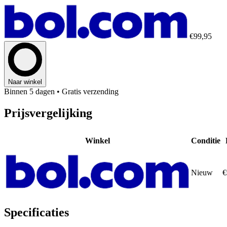
€99,95
Naar winkel
Binnen 5 dagen
• Gratis verzending
Prijsvergelijking
Winkel
Conditie
Nieuw
€
Specificaties