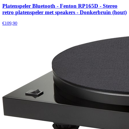
Platenspeler Bluetooth - Fenton RP165D - Stereo
retro platenspeler met speakers - Donkerbruin (hout)
€109,90