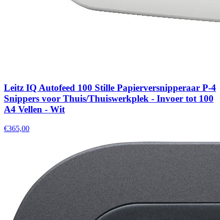
Leitz IQ Autofeed 100 Stille Papierversnipperaar P-4
Snippers voor Thuis/Thuiswerkplek - Invoer tot 100
A4 Vellen - Wit
€365,00