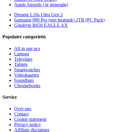
Apple Airpods (3e generatie)
Dreame L10s Ultra Gen 2
Samsung 990 Pro (met heatsink) 2TB (PC Pack)
Gigabyte B650 EAGLE AX
Populaire categorieën
All in one pcs
Laptops
Televisies
Tablets
Smartwatches
Videokaarten
Soundbars
Chromebooks
Service
Over ons
Contact
Cookie statement
Privacy policy
Affiliate disclaimer