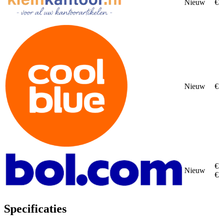
Nieuw
€
Nieuw
€
€
Nieuw
€
Specificaties