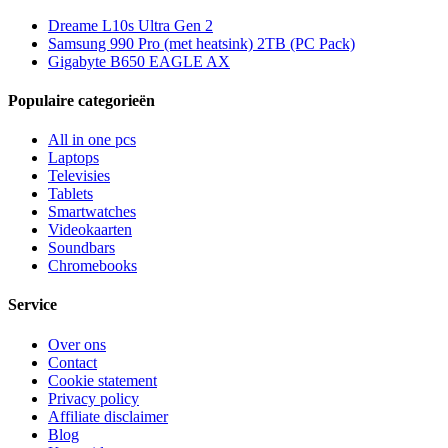
Dreame L10s Ultra Gen 2
Samsung 990 Pro (met heatsink) 2TB (PC Pack)
Gigabyte B650 EAGLE AX
Populaire categorieën
All in one pcs
Laptops
Televisies
Tablets
Smartwatches
Videokaarten
Soundbars
Chromebooks
Service
Over ons
Contact
Cookie statement
Privacy policy
Affiliate disclaimer
Blog