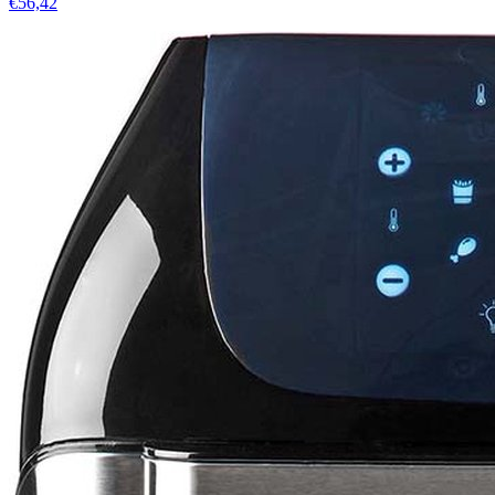
€56,42