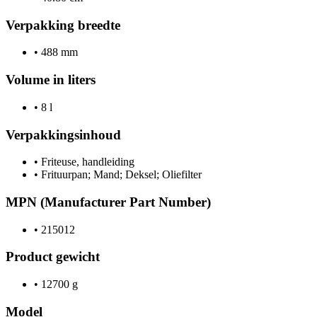
Verpakking breedte
•
488 mm
Volume in liters
•
8 l
Verpakkingsinhoud
•
Friteuse, handleiding
•
Frituurpan; Mand; Deksel; Oliefilter
MPN (Manufacturer Part Number)
•
215012
Product gewicht
•
12700 g
Model