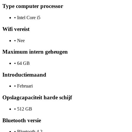
Type computer processor
•
Intel Core i5
Wifi vereist
•
Nee
Maximum intern geheugen
•
64 GB
Introductiemaand
•
Februari
Opslagcapaciteit harde schijf
•
512 GB
Bluetooth versie
•
Bluetooth 4.2