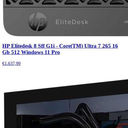
HP Elitedesk 8 Sff G1i - Core(TM) Ultra 7 265 16
Gb 512 Windows 11 Pro
€1.637,99