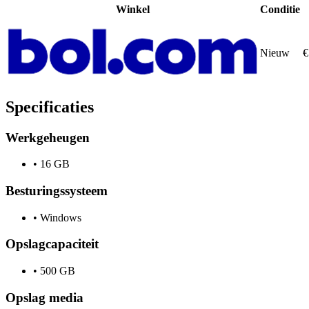
Winkel
Conditie
Nieuw
€
Specificaties
Werkgeheugen
•
16 GB
Besturingssysteem
•
Windows
Opslagcapaciteit
•
500 GB
Opslag media