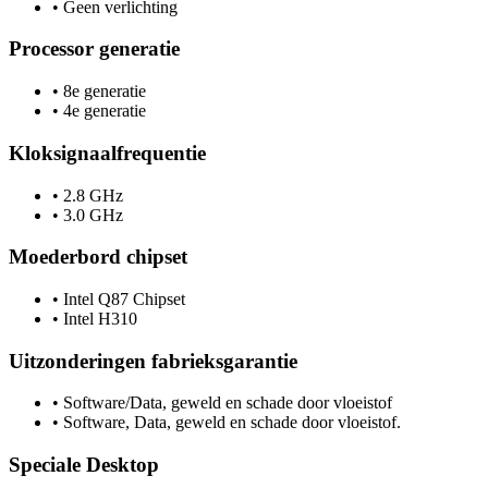
•
Geen verlichting
Processor generatie
•
8e generatie
•
4e generatie
Kloksignaalfrequentie
•
2.8 GHz
•
3.0 GHz
Moederbord chipset
•
Intel Q87 Chipset
•
Intel H310
Uitzonderingen fabrieksgarantie
•
Software/Data, geweld en schade door vloeistof
•
Software, Data, geweld en schade door vloeistof.
Speciale Desktop