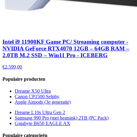
Intel i9 11900KF Game PC/ Streaming computer -
NVIDIA GeForce RTX4070 12GB – 64GB RAM –
2.0TB M.2 SSD – Win11 Pro - ICEBERG
€2.599,00
Populaire producten
Dreame X50 Ultra
Canon CP1500 Selphy
Apple Airpods (3e generatie)
Dreame L10s Ultra Gen 2
Samsung 990 Pro (met heatsink) 2TB (PC Pack)
Gigabyte B650 EAGLE AX
Populaire categorieën