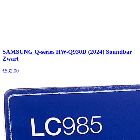
SAMSUNG Q-series HW-Q930D (2024) Soundbar
Zwart
€532,00