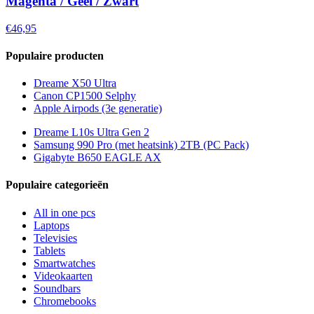
Magenta / Geel / Zwart
€46,95
Populaire producten
Dreame X50 Ultra
Canon CP1500 Selphy
Apple Airpods (3e generatie)
Dreame L10s Ultra Gen 2
Samsung 990 Pro (met heatsink) 2TB (PC Pack)
Gigabyte B650 EAGLE AX
Populaire categorieën
All in one pcs
Laptops
Televisies
Tablets
Smartwatches
Videokaarten
Soundbars
Chromebooks