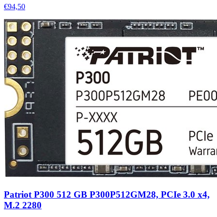
€94,50
Patriot P300 512 GB P300P512GM28, PCIe 3.0 x4,
M.2 2280