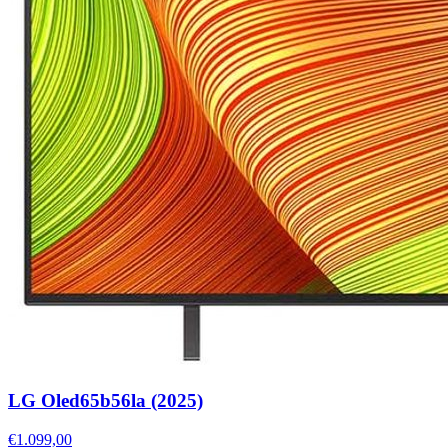
LG Oled65b56la (2025)
€1.099,00