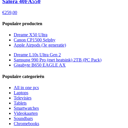
Salora 40FA550
€259,00
Populaire producten
Dreame X50 Ultra
Canon CP1500 Selphy
Apple Airpods (3e generatie)
Dreame L10s Ultra Gen 2
Samsung 990 Pro (met heatsink) 2TB (PC Pack)
Gigabyte B650 EAGLE AX
Populaire categorieën
All in one pcs
Laptops
Televisies
Tablets
Smartwatches
Videokaarten
Soundbars
Chromebooks