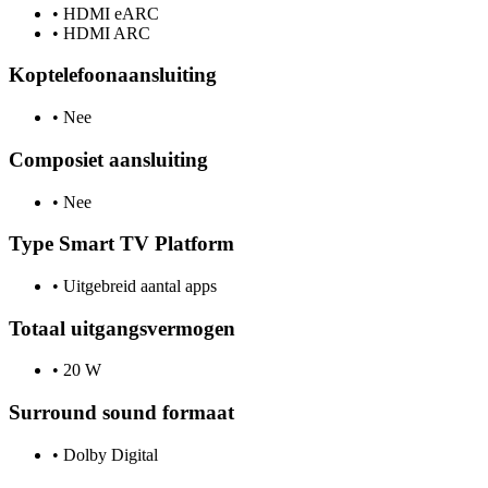
•
HDMI eARC
•
HDMI ARC
Koptelefoonaansluiting
•
Nee
Composiet aansluiting
•
Nee
Type Smart TV Platform
•
Uitgebreid aantal apps
Totaal uitgangsvermogen
•
20 W
Surround sound formaat
•
Dolby Digital