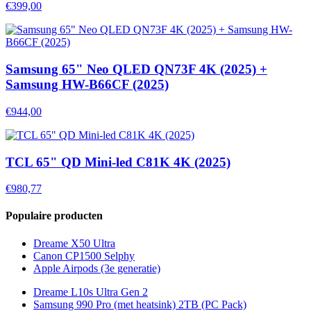
€399,00
Samsung 65" Neo QLED QN73F 4K (2025) +
Samsung HW-B66CF (2025)
€944,00
TCL 65" QD Mini-led C81K 4K (2025)
€980,77
Populaire producten
Dreame X50 Ultra
Canon CP1500 Selphy
Apple Airpods (3e generatie)
Dreame L10s Ultra Gen 2
Samsung 990 Pro (met heatsink) 2TB (PC Pack)