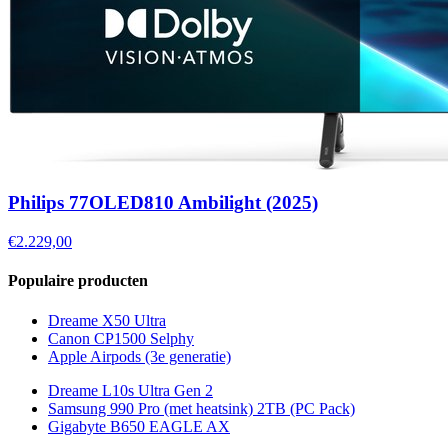
Philips 77OLED810 Ambilight (2025)
€2.229,00
Populaire producten
Dreame X50 Ultra
Canon CP1500 Selphy
Apple Airpods (3e generatie)
Dreame L10s Ultra Gen 2
Samsung 990 Pro (met heatsink) 2TB (PC Pack)
Gigabyte B650 EAGLE AX