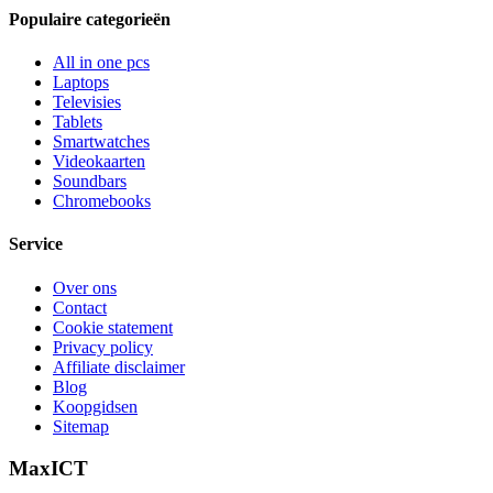
Populaire categorieën
All in one pcs
Laptops
Televisies
Tablets
Smartwatches
Videokaarten
Soundbars
Chromebooks
Service
Over ons
Contact
Cookie statement
Privacy policy
Affiliate disclaimer
Blog
Koopgidsen
Sitemap
MaxICT