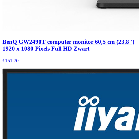
BenQ GW2490T computer monitor 60,5 cm (23.8")
1920 x 1080 Pixels Full HD Zwart
€151,70