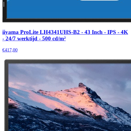
iiyama ProLite LH4341UHS-B2 - 43 Inch - IPS - 4K
- 24/7 werktijd - 500 cd/m²
€417,00