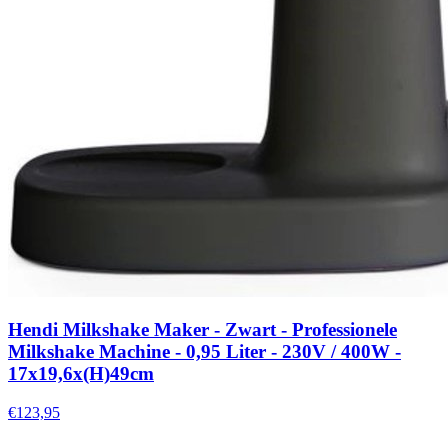
Hendi Milkshake Maker - Zwart - Professionele
Milkshake Machine - 0,95 Liter - 230V / 400W -
17x19,6x(H)49cm
€123,95