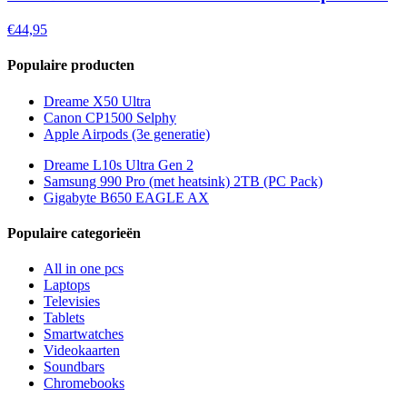
€44,95
Populaire producten
Dreame X50 Ultra
Canon CP1500 Selphy
Apple Airpods (3e generatie)
Dreame L10s Ultra Gen 2
Samsung 990 Pro (met heatsink) 2TB (PC Pack)
Gigabyte B650 EAGLE AX
Populaire categorieën
All in one pcs
Laptops
Televisies
Tablets
Smartwatches
Videokaarten
Soundbars
Chromebooks