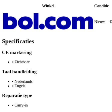
Winkel
Conditie
Nieuw
€
Specificaties
CE markering
•
Zichtbaar
Taal handleiding
•
Nederlands
•
Engels
Reparatie type
•
Carry-in