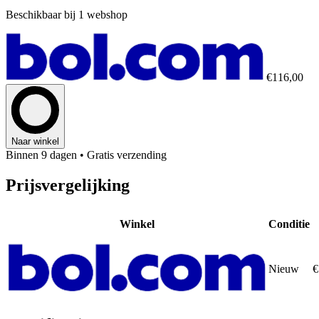
Beschikbaar bij 1 webshop
€116,00
Naar winkel
Binnen 9 dagen
• Gratis verzending
Prijsvergelijking
Winkel
Conditie
Nieuw
€