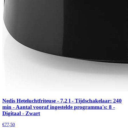
Nedis Heteluchtfriteuse - 7,2 l - Tijdschakelaar: 240
min - Aantal vooraf ingestelde programma's: 8 -
Digitaal - Zwart
€77,50