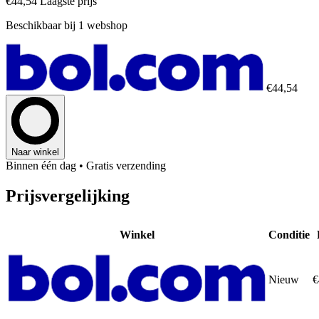
€44,54
Laagste prijs
Beschikbaar bij 1 webshop
€44,54
Naar winkel
Binnen één dag
• Gratis verzending
Prijsvergelijking
Winkel
Conditie
Nieuw
€