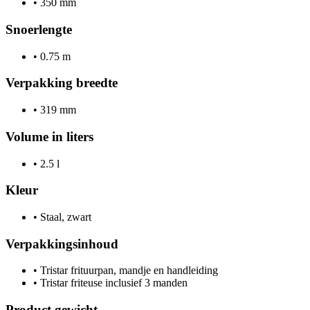
•
350 mm
Snoerlengte
•
0.75 m
Verpakking breedte
•
319 mm
Volume in liters
•
2.5 l
Kleur
•
Staal, zwart
Verpakkingsinhoud
•
Tristar frituurpan, mandje en handleiding
•
Tristar friteuse inclusief 3 manden
Product gewicht