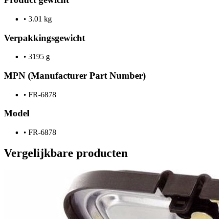
•
3.01 kg
Verpakkingsgewicht
•
3195 g
MPN (Manufacturer Part Number)
•
FR-6878
Model
•
FR-6878
Vergelijkbare producten