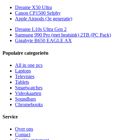
Dreame X50 Ultra
Canon CP1500 Selphy
Apple Airpods (3e generatie)
Dreame L10s Ultra Gen 2
Samsung 990 Pro (met heatsink) 2TB (PC Pack)
Gigabyte B650 EAGLE AX
Populaire categorieën
All in one pcs
Laptops
Televisies
Tablets
Smartwatches
Videokaarten
Soundbars
Chromebooks
Service
Over ons
Contact