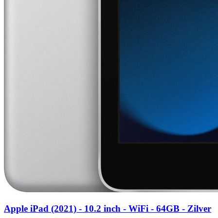
Apple iPad (2021) - 10.2 inch - WiFi - 64GB - Zilver