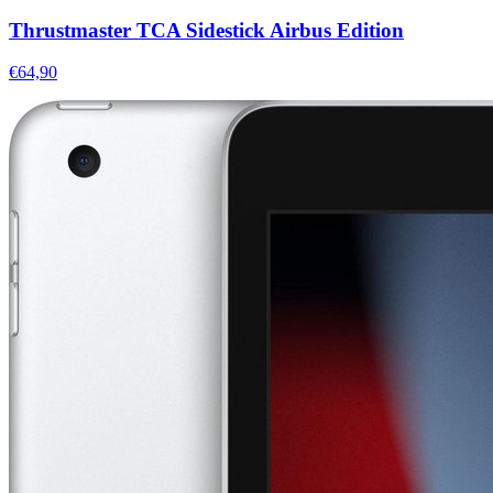
Thrustmaster TCA Sidestick Airbus Edition
€64,90