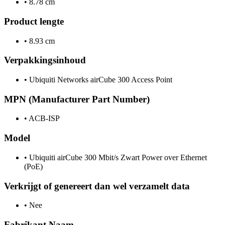
•
8.78 cm
Product lengte
•
8.93 cm
Verpakkingsinhoud
•
Ubiquiti Networks airCube 300 Access Point
MPN (Manufacturer Part Number)
•
ACB-ISP
Model
•
Ubiquiti airCube 300 Mbit/s Zwart Power over Ethernet
(PoE)
Verkrijgt of genereert dan wel verzamelt data
•
Nee
Fabrikant Naam