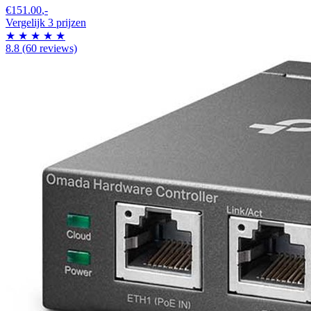
€151.00
,-
Vergelijk 3 prijzen
★
★
★
★
★
8.8
(60 reviews)