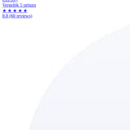
Vergelijk 5 prijzen
★
★
★
★
★
8.8
(60 reviews)