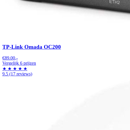
TP-Link Omada OC200
€89.00
,-
Vergelijk 6 prijzen
★
★
★
★
★
9.5
(17 reviews)