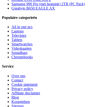
Samsung 990 Pro (met heatsink) 2TB (PC Pack)
Gigabyte B650 EAGLE AX
Populaire categorieën
All in one pcs
Laptops
Televisies
Tablets
Smartwatches
Videokaarten
Soundbars
Chromebooks
Service
Over ons
Contact
Cookie statement
Privacy policy
Affiliate disclaimer
Blog
Koopgidsen
Sitemap