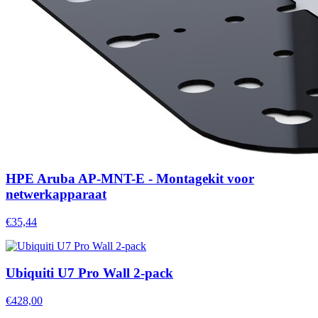
HPE Aruba AP-MNT-E - Montagekit voor
netwerkapparaat
€35,44
Ubiquiti U7 Pro Wall 2-pack
€428,00