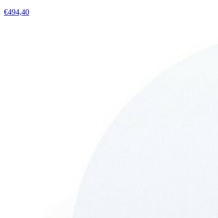
€494,40