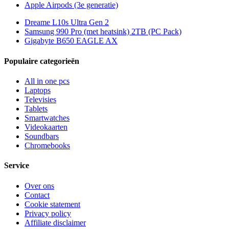
Apple Airpods (3e generatie)
Dreame L10s Ultra Gen 2
Samsung 990 Pro (met heatsink) 2TB (PC Pack)
Gigabyte B650 EAGLE AX
Populaire categorieën
All in one pcs
Laptops
Televisies
Tablets
Smartwatches
Videokaarten
Soundbars
Chromebooks
Service
Over ons
Contact
Cookie statement
Privacy policy
Affiliate disclaimer