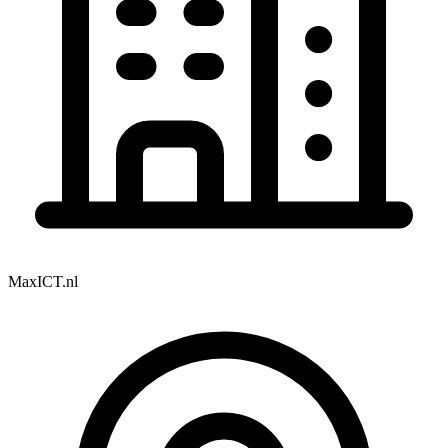
MaxICT.nl