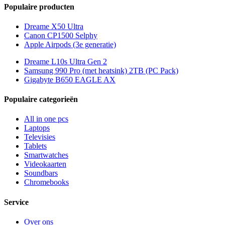
Populaire producten
Dreame X50 Ultra
Canon CP1500 Selphy
Apple Airpods (3e generatie)
Dreame L10s Ultra Gen 2
Samsung 990 Pro (met heatsink) 2TB (PC Pack)
Gigabyte B650 EAGLE AX
Populaire categorieën
All in one pcs
Laptops
Televisies
Tablets
Smartwatches
Videokaarten
Soundbars
Chromebooks
Service
Over ons