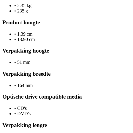
•
2.35 kg
•
235 g
Product hoogte
•
1.39 cm
•
13.90 cm
Verpakking hoogte
•
51 mm
Verpakking breedte
•
164 mm
Optische drive compatible media
•
CD's
•
DVD's
Verpakking lengte