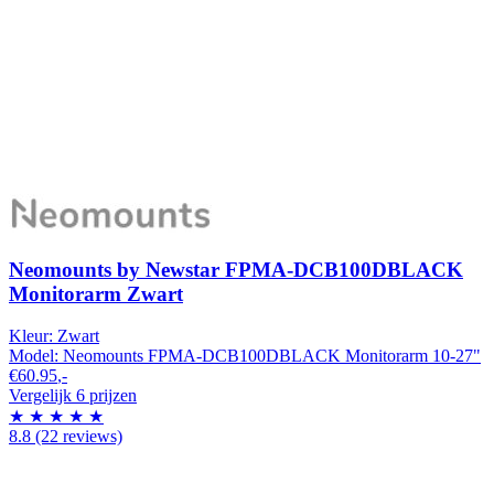
Neomounts by Newstar FPMA-DCB100DBLACK
Monitorarm Zwart
Kleur:
Zwart
Model:
Neomounts FPMA-DCB100DBLACK Monitorarm 10-27"
€60.95
,-
Vergelijk 6 prijzen
★
★
★
★
★
8.8
(22 reviews)