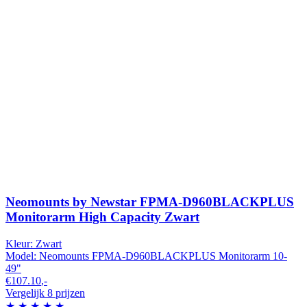
Neomounts by Newstar FPMA-D960BLACKPLUS
Monitorarm High Capacity Zwart
Kleur:
Zwart
Model:
Neomounts FPMA-D960BLACKPLUS Monitorarm 10-
49"
€107.10
,-
Vergelijk 8 prijzen
★
★
★
★
★