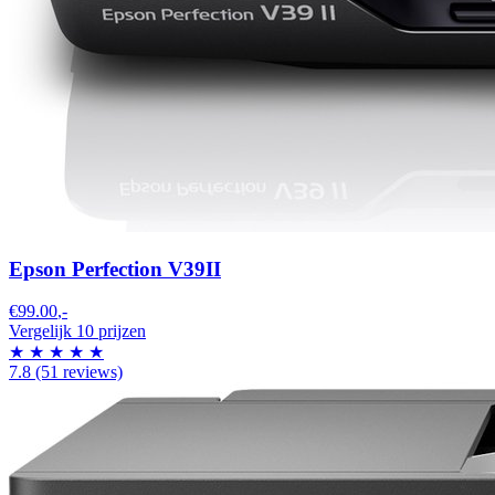
Epson Perfection V39II
€99.00
,-
Vergelijk 10 prijzen
★
★
★
★
★
7.8
(51 reviews)