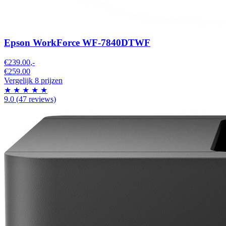
Epson WorkForce WF-7840DTWF
€239.00
,-
€259.00
Vergelijk 8 prijzen
★
★
★
★
★
9.0
(47 reviews)