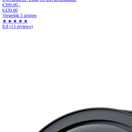
€399.00
,-
€439.00
Vergelijk 5 prijzen
★
★
★
★
★
8.8
(13 reviews)