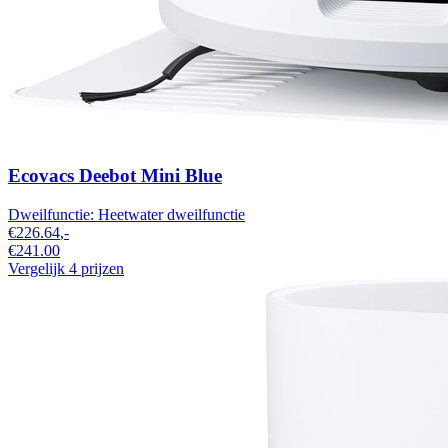
Ecovacs Deebot Mini Blue
Dweilfunctie:
Heetwater dweilfunctie
€226.64
,-
€241.00
Vergelijk 4 prijzen