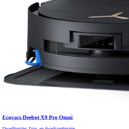
Ecovacs Deebot X9 Pro Omni
Dweilfunctie:
Zuig- en dweilcombinatie​