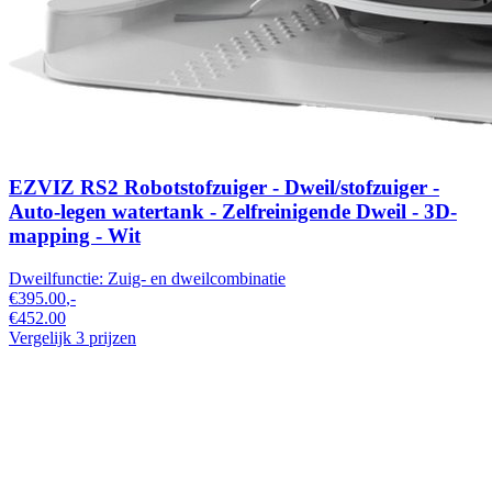
EZVIZ RS2 Robotstofzuiger - Dweil/stofzuiger -
Auto-legen watertank - Zelfreinigende Dweil - 3D-
mapping - Wit
Dweilfunctie:
Zuig- en dweilcombinatie​
€395.00
,-
€452.00
Vergelijk 3 prijzen