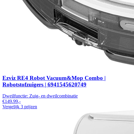
Ezviz RE4 Robot Vacuum&Mop Combo |
Robotstofzuigers | 6941545620749
Dweilfunctie:
Zuig- en dweilcombinatie​
€149.99
,-
Vergelijk 3 prijzen