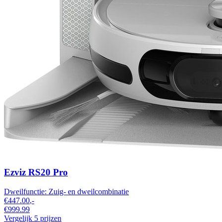
Ezviz RS20 Pro
Dweilfunctie:
Zuig- en dweilcombinatie​
€447.00
,-
€999.99
Vergelijk 5 prijzen