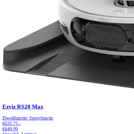
Ezviz RS20 Max
Dweilfunctie:
Sprayfunctie
€635.75
,-
€649.99