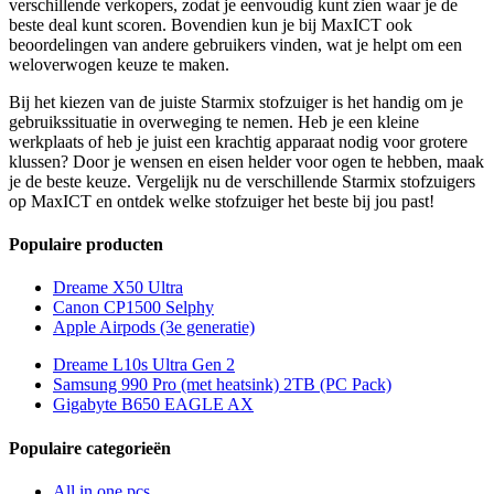
verschillende verkopers, zodat je eenvoudig kunt zien waar je de
beste deal kunt scoren. Bovendien kun je bij MaxICT ook
beoordelingen van andere gebruikers vinden, wat je helpt om een
weloverwogen keuze te maken.
Bij het kiezen van de juiste Starmix stofzuiger is het handig om je
gebruikssituatie in overweging te nemen. Heb je een kleine
werkplaats of heb je juist een krachtig apparaat nodig voor grotere
klussen? Door je wensen en eisen helder voor ogen te hebben, maak
je de beste keuze. Vergelijk nu de verschillende Starmix stofzuigers
op MaxICT en ontdek welke stofzuiger het beste bij jou past!
Populaire producten
Dreame X50 Ultra
Canon CP1500 Selphy
Apple Airpods (3e generatie)
Dreame L10s Ultra Gen 2
Samsung 990 Pro (met heatsink) 2TB (PC Pack)
Gigabyte B650 EAGLE AX
Populaire categorieën
All in one pcs