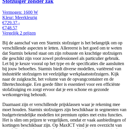
Stofzuiger zonder zak
Vermogen:
1600 W
Kleur:
Meerkleurig
€729.37
,-
€748.57
Vergelijk 2 prijzen
Bij de aanschaf van een Starmix stofzuiger is het belangrijk om op
verschillende aspecten te letten. Allereerst is het goed om te weten
dat Starmix bekend staat om zijn robuuste en krachtige stofzuigers
die geschikt zijn voor zowel professioneel als particulier gebruik.
Let bij je keuze vooral op het type en de specificaties die aansluiten
bij jouw behoeftes. Starmix biedt diverse modellen, variërend van
industriële stofzuigers tot veelzijdige werkplaatsstofzuigers. Kijk
naar de zuigkracht, het volume van de opvangcontainer en de
filtertechnologie. Een goede filter is essentieel voor een efficiënte
stofafzuiging en zorgt ervoor dat je een schone en gezonde
werkomgeving behoudt.
Daarnaast zijn er verschillende prijsklassen waar je rekening mee
moet houden. Starmix stofzuigers zijn beschikbaar in segmenten van
budgetvriendelijke modellen tot premium opties met extra functies.
Het is slim om prijzen te vergelijken, omdat er vaak aanbiedingen of
kortingen beschikbaar zijn. Op MaxICT vind je een overzicht van