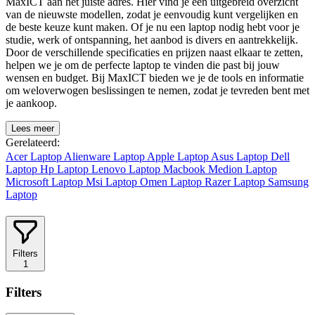
MaxICT aan het juiste adres. Hier vind je een uitgebreid overzicht
van de nieuwste modellen, zodat je eenvoudig kunt vergelijken en
de beste keuze kunt maken. Of je nu een laptop nodig hebt voor je
studie, werk of ontspanning, het aanbod is divers en aantrekkelijk.
Door de verschillende specificaties en prijzen naast elkaar te zetten,
helpen we je om de perfecte laptop te vinden die past bij jouw
wensen en budget. Bij MaxICT bieden we je de tools en informatie
om weloverwogen beslissingen te nemen, zodat je tevreden bent met
je aankoop.
Lees meer
Gerelateerd:
Acer Laptop
Alienware Laptop
Apple Laptop
Asus Laptop
Dell
Laptop
Hp Laptop
Lenovo Laptop
Macbook
Medion Laptop
Microsoft Laptop
Msi Laptop
Omen Laptop
Razer Laptop
Samsung
Laptop
Filters
1
Filters