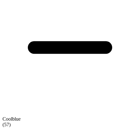
Coolblue
(57)