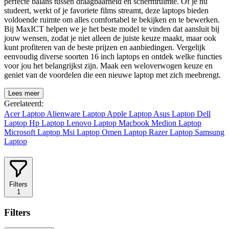
perfecte balans tussen draagbaarheid en schermruimte. Of je nu
studeert, werkt of je favoriete films streamt, deze laptops bieden
voldoende ruimte om alles comfortabel te bekijken en te bewerken.
Bij MaxICT helpen we je het beste model te vinden dat aansluit bij
jouw wensen, zodat je niet alleen de juiste keuze maakt, maar ook
kunt profiteren van de beste prijzen en aanbiedingen. Vergelijk
eenvoudig diverse soorten 16 inch laptops en ontdek welke functies
voor jou het belangrijkst zijn. Maak een weloverwogen keuze en
geniet van de voordelen die een nieuwe laptop met zich meebrengt.
Lees meer
Gerelateerd:
Acer Laptop
Alienware Laptop
Apple Laptop
Asus Laptop
Dell
Laptop
Hp Laptop
Lenovo Laptop
Macbook
Medion Laptop
Microsoft Laptop
Msi Laptop
Omen Laptop
Razer Laptop
Samsung
Laptop
Filters
1
Filters