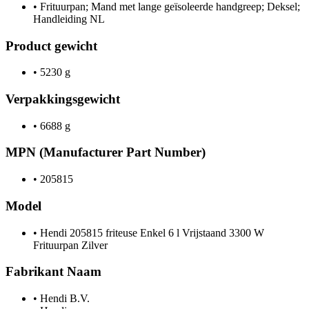
•
Frituurpan; Mand met lange geïsoleerde handgreep; Deksel;
Handleiding NL
Product gewicht
•
5230 g
Verpakkingsgewicht
•
6688 g
MPN (Manufacturer Part Number)
•
205815
Model
•
Hendi 205815 friteuse Enkel 6 l Vrijstaand 3300 W
Frituurpan Zilver
Fabrikant Naam
•
Hendi B.V.