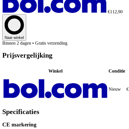
€112,90
Naar winkel
Binnen 2 dagen
• Gratis verzending
Prijsvergelijking
Winkel
Conditie
Nieuw
€
Specificaties
CE markering