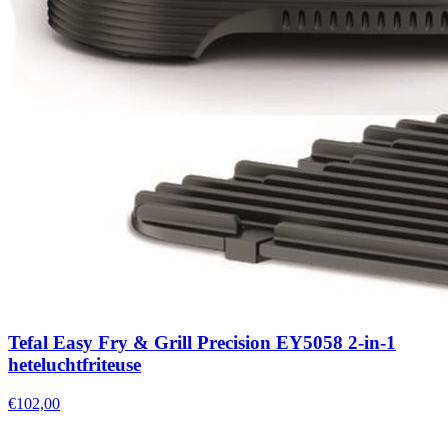
Tefal Easy Fry & Grill Precision EY5058 2-in-1
heteluchtfriteuse
€102,00