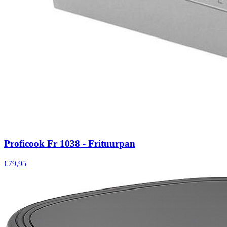
Proficook Fr 1038 - Frituurpan
€79,95